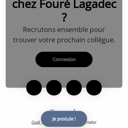
chez Fouré Lagadec
?
Recrutons ensemble pour
trouver votre prochain collègue.
Connexion
Je postule !
Outil de recrutement
de Teamtailor