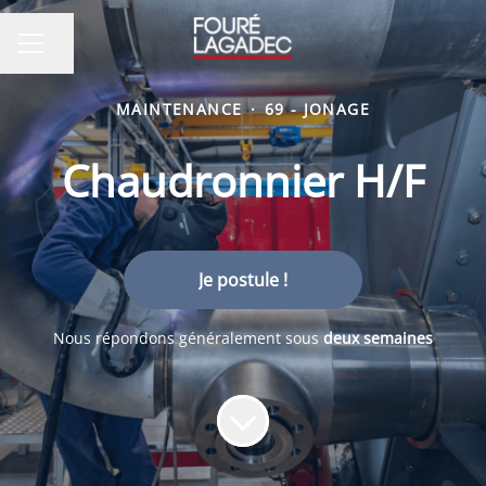
Partager la page
MENU CARRIÈRE
MAINTENANCE
·
69 - JONAGE
Chaudronnier H/F
Je postule !
Nous répondons généralement sous
deux semaines