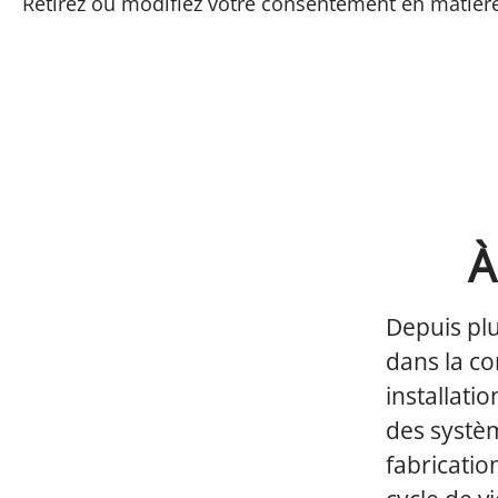
Retirez ou modifiez votre consentement en matière 
À
Depuis pl
dans la co
installatio
des systèm
fabricatio