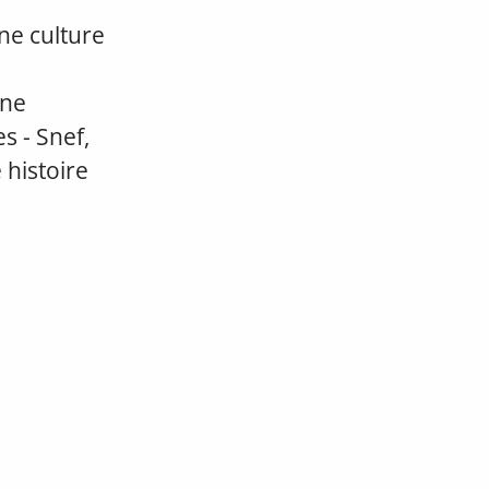
ne culture
une
s - Snef,
 histoire