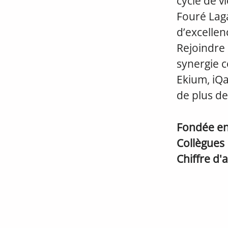
cycle de v
Fouré Lag
d’excellen
Rejoindre 
synergie co
Ekium, iQan
de plus de
Fondée e
Collègues
Chiffre d'