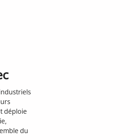
ec
ndustriels
eurs
et déploie
ie,
nsemble du