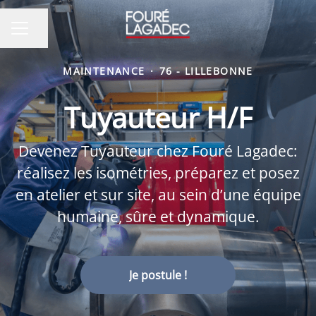
Partager la page
MENU CARRIÈRE
MAINTENANCE
·
76 - LILLEBONNE
Tuyauteur H/F
Devenez Tuyauteur chez Fouré Lagadec:
réalisez les isométries, préparez et posez
en atelier et sur site, au sein d’une équipe
humaine, sûre et dynamique.
Je postule !