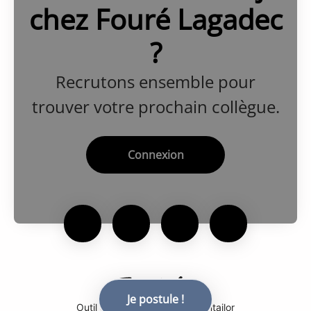
chez Fouré Lagadec
?
Recrutons ensemble pour
trouver votre prochain collègue.
Connexion
Je postule !
Outil de recrutement
de Teamtailor