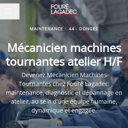
Partager la page
MENU CARRIÈRE
MAINTENANCE
·
44 - DONGES
Mécanicien machines
tournantes atelier H/F
Devenez Mécanicien Machines
Tournantes chez Fouré Lagadec:
maintenance, diagnostic et dépannage en
atelier, au sein d’une équipe humaine,
dynamique et engagée.