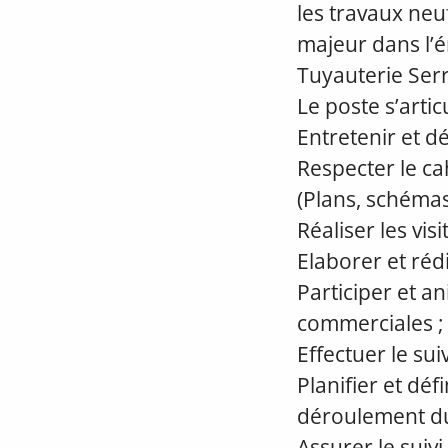
les travaux neu
majeur dans l’é
Tuyauterie Serr
Le poste s’arti
Entretenir et dé
Respecter le ca
(Plans, schémas
Réaliser les visi
Elaborer et réd
Participer et a
commerciales ;
Effectuer le sui
Planifier et dé
déroulement du
Assurer le suivi