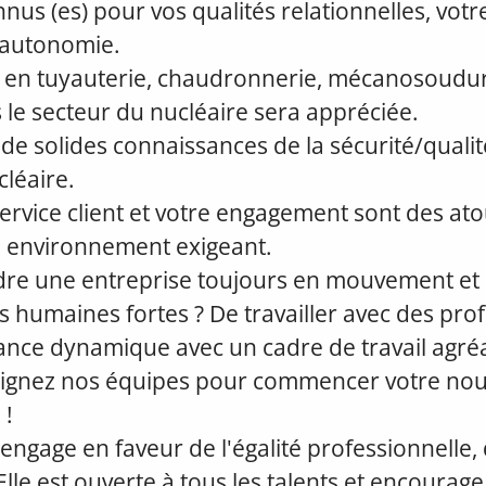
nus (es) pour vos qualités relationnelles, votr
e autonomie.
e en tuyauterie, chaudronnerie, mécanosoudure
 le secteur du nucléaire sera appréciée.
e solides connaissances de la sécurité/qualit
léaire.
ervice client et votre engagement sont des at
n environnement exigeant.
ndre une entreprise toujours en mouvement et 
s humaines fortes ? De travailler avec des pro
nce dynamique avec un cadre de travail agréa
joignez nos équipes pour commencer votre nouv
 !
engage en faveur de l'égalité professionnelle, 
 Elle est ouverte à tous les talents et encourage, 