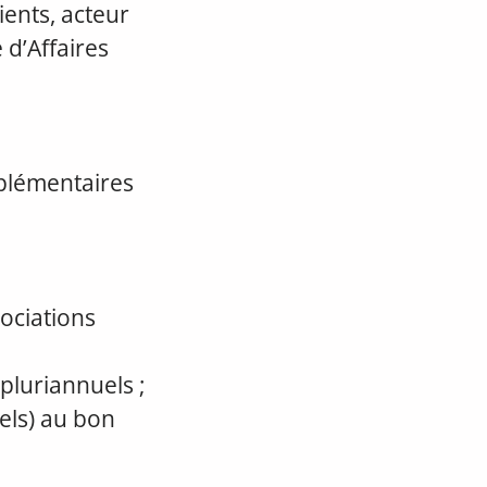
ients, acteur
 d’Affaires
mplémentaires
ociations
 pluriannuels ;
els) au bon