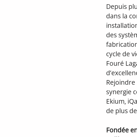
Depuis pl
dans la co
installatio
des systèm
fabricatio
cycle de v
Fouré Lag
d’excellen
Rejoindre 
synergie co
Ekium, iQan
de plus de
Fondée e