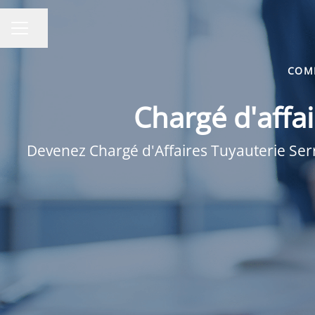
Partager la page
MENU CARRIÈRE
COM
Chargé d'affai
Devenez Chargé d'Affaires Tuyauterie Serr