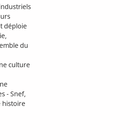
ndustriels
eurs
et déploie
ie,
nsemble du
ne culture
une
s - Snef,
 histoire