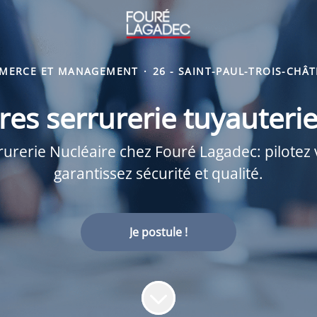
MERCE ET MANAGEMENT
·
26 - SAINT-PAUL-TROIS-CHÂ
res serrurerie tuyauteri
urerie Nucléaire chez Fouré Lagadec: pilotez v
garantissez sécurité et qualité.
Je postule !