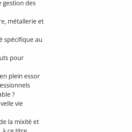
e gestion des
, métallerie et
é spécifique au
outs pour
en plein essor
fessionnels
ble ?
elle vie
de la mixité et
à ce titre,