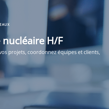
TEAUX
e nucléaire H/F
os projets, coordonnez équipes et clients,