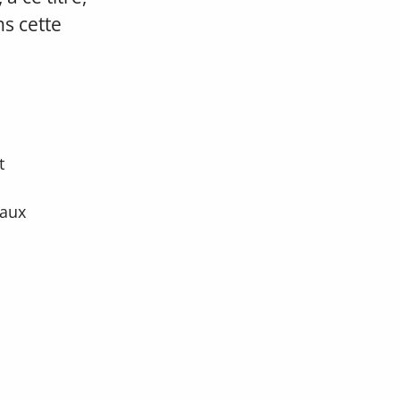
s cette
t
eaux