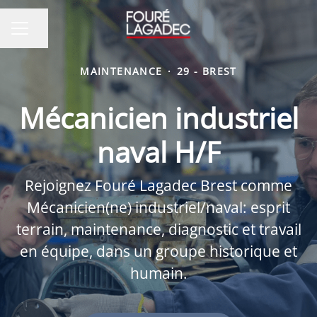
Partager la page
MENU CARRIÈRE
MAINTENANCE
·
29 - BREST
Mécanicien industriel
naval H/F
Rejoignez Fouré Lagadec Brest comme
Mécanicien(ne) industriel/naval: esprit
terrain, maintenance, diagnostic et travail
en équipe, dans un groupe historique et
humain.