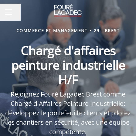
Partager la page
MENU CARRIÈRE
COMMERCE ET MANAGEMENT
·
29 - BREST
Chargé d'affaires
peinture industrielle
H/F
Rejoignez Fouré Lagadec Brest comme
Chargé d'Affaires Peinture Industrielle:
développez le portefeuille clients et pilotez
les chantiers en sécurité, avec une équipe
compétente.