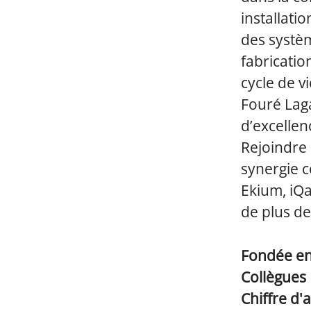
installatio
des systèm
fabricatio
cycle de v
Fouré Lag
d’excellen
Rejoindre 
synergie co
Ekium, iQan
de plus de
Fondée e
Collègues
Chiffre d'