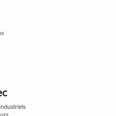
st
ec
ndustriels
eurs