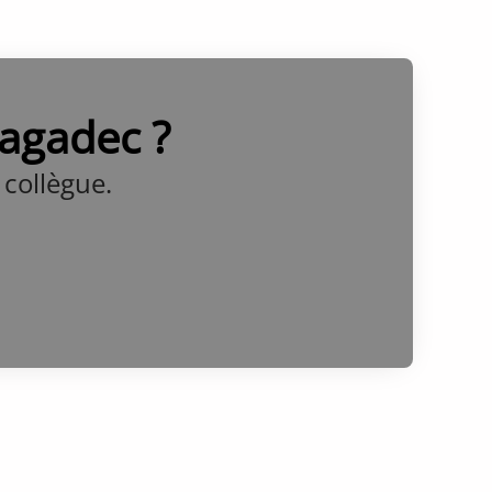
Lagadec ?
collègue.