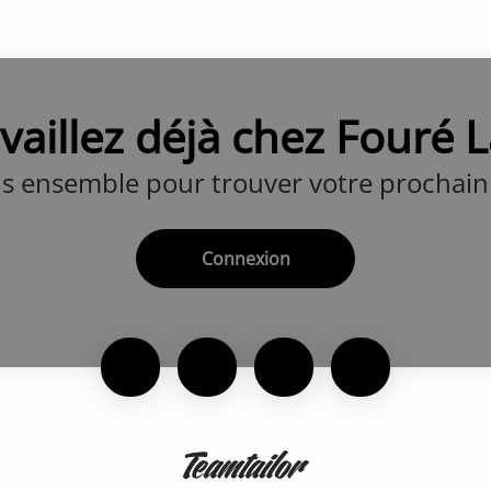
vaillez déjà chez Fouré 
s ensemble pour trouver votre prochain 
Connexion