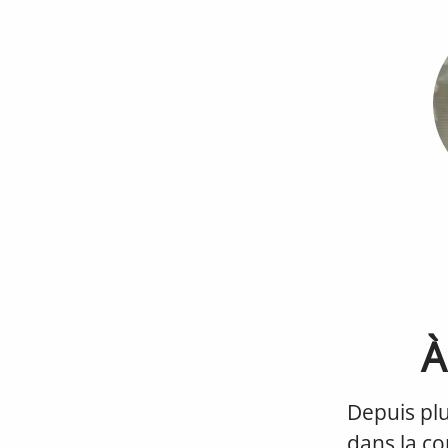
À
Depuis pl
dans la co