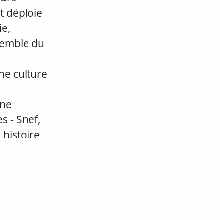
et déploie
ie,
nsemble du
ne culture
une
s - Snef,
 histoire