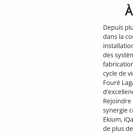
À
Depuis pl
dans la co
installatio
des systèm
fabricatio
cycle de v
Fouré Lag
d’excellen
Rejoindre 
synergie co
Ekium, iQan
de plus de