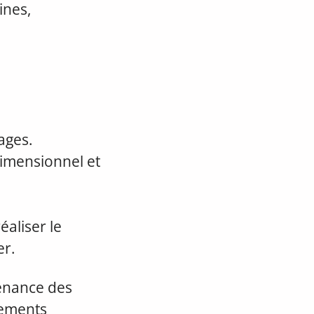
ines,
ages.
dimensionnel et
éaliser le
er.
tenance des
pements