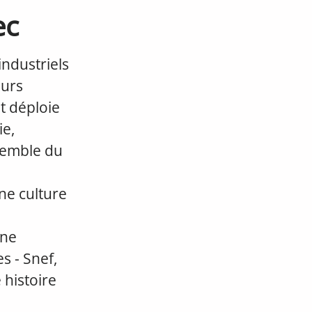
ec
ndustriels
eurs
et déploie
ie,
nsemble du
ne culture
une
s - Snef,
 histoire