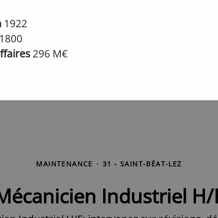
n
1922
1800
affaires
296 M€
MAINTENANCE
·
31 - SAINT-BÉAT-LEZ
Mécanicien Industriel H/