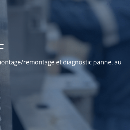
F
émontage/remontage et diagnostic panne, au