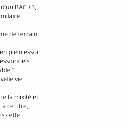
 d’un BAC +3,
milaire.
ne de terrain
en plein essor
fessionnels
ble ?
elle vie
de la mixité et
à ce titre,
s cette