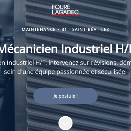
MAINTENANCE
·
31 - SAINT-BÉAT-LEZ
Mécanicien Industriel H/
Industriel H/F: intervenez sur révisions, d
sein d'une équipe passionnée et sécurisée.
Je postule !