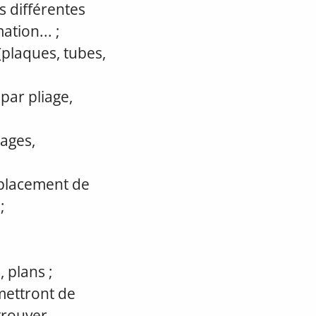
s différentes
tion... ;
(plaques, tubes,
par pliage,
lages,
éplacement de
;
 plans ;
rmettront de
etrouver