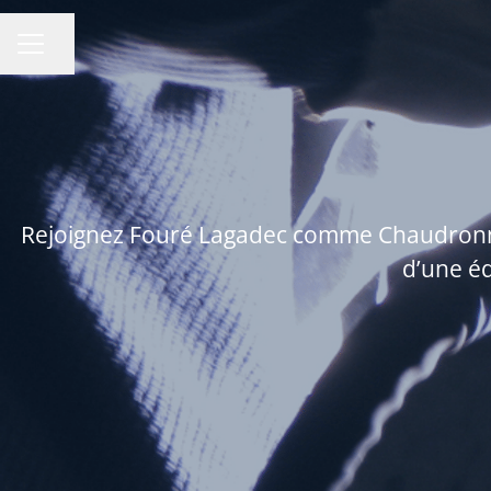
Partager la page
MENU CARRIÈRE
Rejoignez Fouré Lagadec comme Chaudronnier
d’une éq