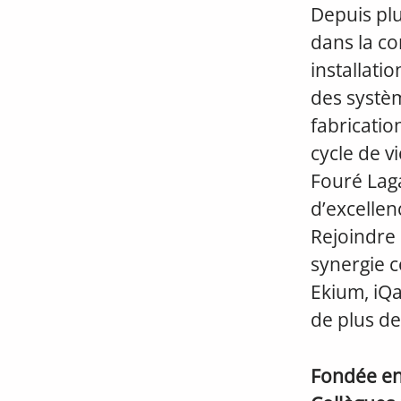
Depuis pl
dans la co
installatio
des systèm
fabricatio
cycle de v
Fouré Lag
d’excellen
Rejoindre 
synergie co
Ekium, iQan
de plus de
Fondée e