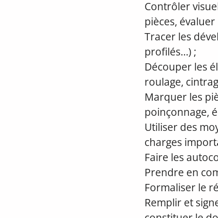
Contrôler visuel
pièces, évaluer
Tracer les déve
profilés…) ;
Découper les él
roulage, cintra
Marquer les pièc
poinçonnage, é
Utiliser des m
charges importa
Faire les autoc
Prendre en com
Formaliser le r
Remplir et sign
constituer le d