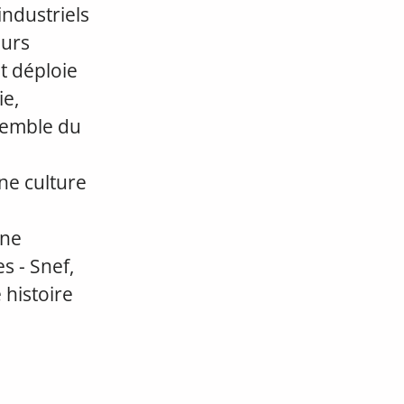
ndustriels
eurs
et déploie
ie,
nsemble du
ne culture
une
s - Snef,
 histoire