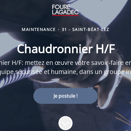
MAINTENANCE
·
31 - SAINT-BÉAT-LEZ
Chaudronnier H/F
 H/F: mettez en œuvre votre savoir-faire en
uipe sécurisée et humaine, dans un groupe in
Je postule !