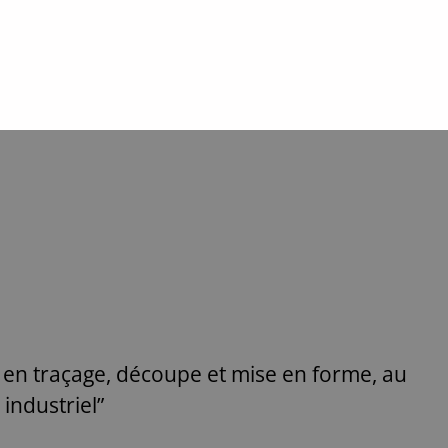
en traçage, découpe et mise en forme, au
industriel”