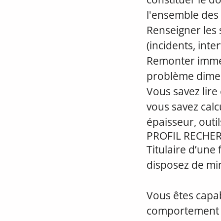
l'ensemble des 
Renseigner les 
(incidents, inte
Remonter imméd
problème dime
Vous savez lire 
vous savez calc
épaisseur, outil
PROFIL RECHE
Titulaire d’un
disposez de min
Vous êtes capab
comportement en