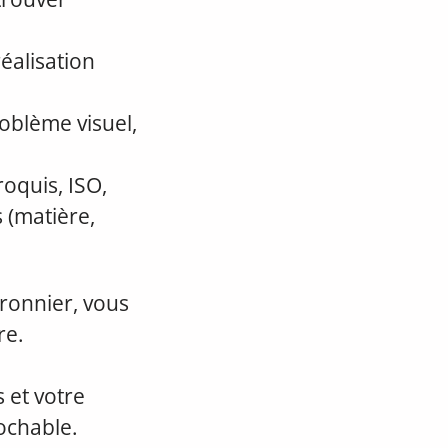
éalisation
oblème visuel,
roquis, ISO,
 (matière,
ronnier, vous
re.
 et votre
ochable.