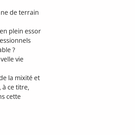
ne de terrain
en plein essor
fessionnels
ble ?
elle vie
de la mixité et
à ce titre,
s cette