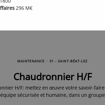
1800
affaires
296 M€
MAINTENANCE
·
31 - SAINT-BÉAT-LEZ
Chaudronnier H/F
ier H/F: mettez en œuvre votre savoir-faire 
 équipe sécurisée et humaine, dans un groupe 