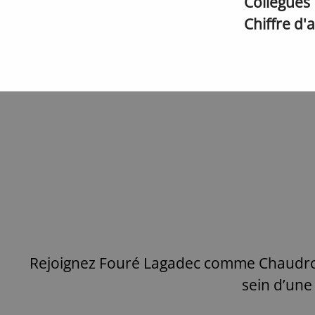
Collègues
Chiffre d'
Rejoignez Fouré Lagadec comme Chaudronn
sein d’une