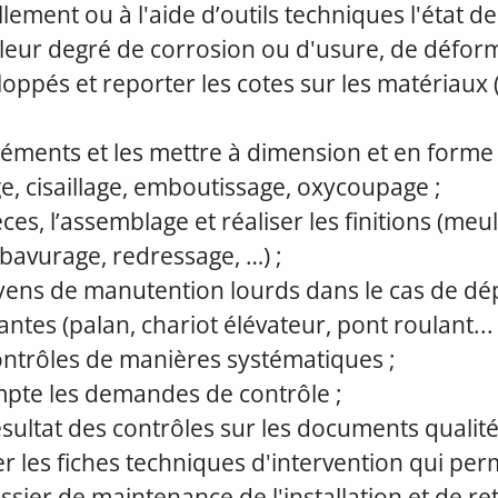
lement ou à l'aide d’outils techniques l'état de
 leur degré de corrosion ou d'usure, de déforma
loppés et reporter les cotes sur les matériaux 
éments et les mettre à dimension et en forme 
ge, cisaillage, emboutissage, oxycoupage ;
es, l’assemblage et réaliser les finitions (meu
bavurage, redressage, …) ;
oyens de manutention lourds dans le cas de d
ntes (palan, chariot élévateur, pont roulant... 
ontrôles de manières systématiques ;
pte les demandes de contrôle ;
ésultat des contrôles sur les documents qualité,
er les fiches techniques d'intervention qui pe
ossier de maintenance de l'installation et de r