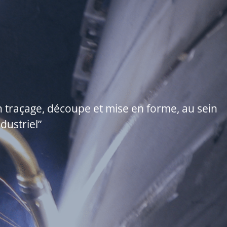
 traçage, découpe et mise en forme, au sein
dustriel”