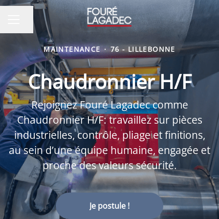
Partager la page
MENU CARRIÈRE
MAINTENANCE
·
76 - LILLEBONNE
Chaudronnier H/F
Rejoignez Fouré Lagadec comme
Chaudronnier H/F: travaillez sur pièces
industrielles, contrôle, pliage et finitions,
au sein d’une équipe humaine, engagée et
proche des valeurs sécurité.
Je postule !