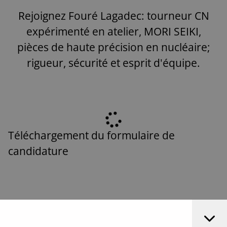
Rejoignez Fouré Lagadec: tourneur CN
expérimenté en atelier, MORI SEIKI,
pièces de haute précision en nucléaire;
rigueur, sécurité et esprit d'équipe.
Téléchargement du formulaire de
candidature