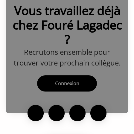
Vous travaillez déjà
chez Fouré Lagadec
?
Recrutons ensemble pour
trouver votre prochain collègue.
Connexion