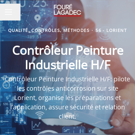
Partager la page
MENU CARRIÈRE
QUALITÉ, CONTRÔLES, MÉTHODES
·
56 - LORIENT
Contrôleur Peinture
Industrielle H/F
Contrôleur Peinture Industrielle H/F: pilote
les contrôles anticorrosion sur site
Lorient, organise les préparations et
l’application, assure sécurité et relation
client.