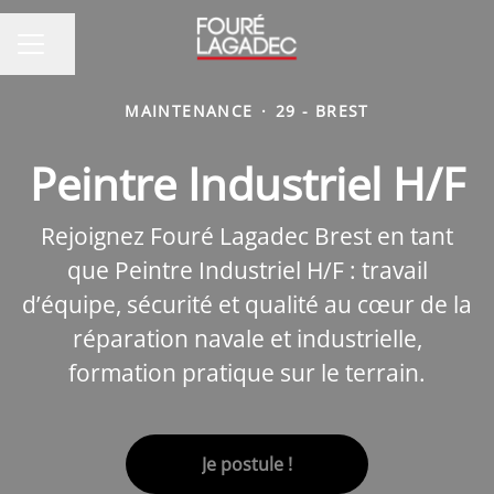
Partager la page
MENU CARRIÈRE
MAINTENANCE
·
29 - BREST
Peintre Industriel H/F
Rejoignez Fouré Lagadec Brest en tant
que Peintre Industriel H/F : travail
d’équipe, sécurité et qualité au cœur de la
réparation navale et industrielle,
formation pratique sur le terrain.
Je postule !