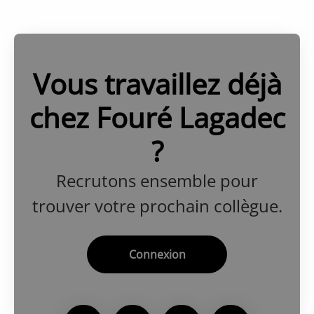
Vous travaillez déjà
chez Fouré Lagadec
?
Recrutons ensemble pour
trouver votre prochain collègue.
Connexion