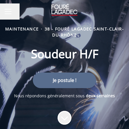
Partager la page
MENU CARRIÈRE
MAINTENANCE
·
38 - FOURÉ LAGADEC SAINT-CLAIR-
DU-RHÔNE
Soudeur H/F
Je postule !
Nous répondons généralement sous
deux semaines