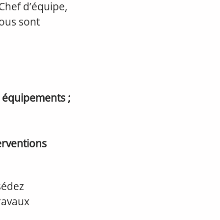
 Chef d’équipe,
vous sont
s équipements ;
erventions
sédez
travaux