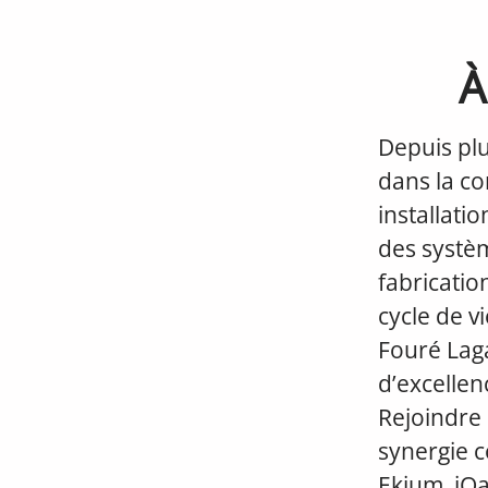
À
Depuis pl
dans la co
installatio
des systèm
fabricatio
cycle de v
Fouré Lag
d’excellen
Rejoindre 
synergie co
Ekium, iQan