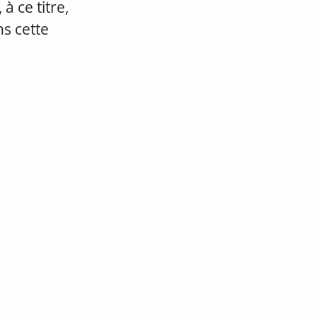
à ce titre,
s cette