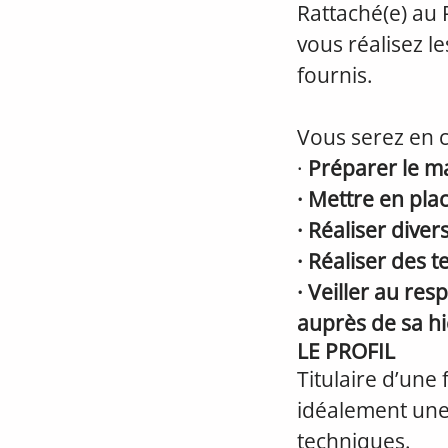
Rattaché(e) au 
vous réalisez l
fournis.
Vous serez en c
·
Préparer le mat
· Mettre en pla
· Réaliser dive
· Réaliser des t
· Veiller au re
auprès de sa hi
LE PROFIL
Titulaire d’une
idéalement une 
techniques.