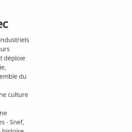
ec
ndustriels
eurs
et déploie
ie,
nsemble du
ne culture
une
s - Snef,
 histoire