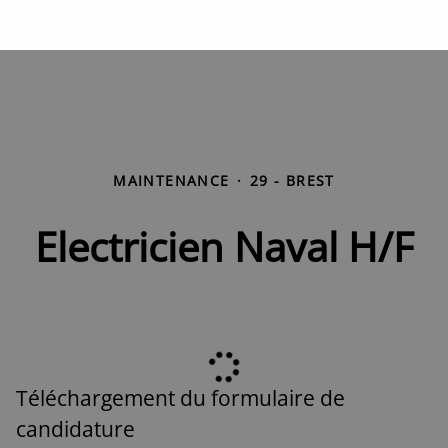
MAINTENANCE
·
29 - BREST
Electricien Naval H/F
Téléchargement du formulaire de
candidature