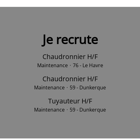
Je recrute
Chaudronnier H/F
Maintenance
·
76 - Le Havre
Chaudronnier H/F
Maintenance
·
59 - Dunkerque
Tuyauteur H/F
Maintenance
·
59 - Dunkerque