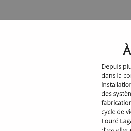
À
Depuis pl
dans la co
installatio
des systèm
fabricatio
cycle de v
Fouré Lag
d’excellen