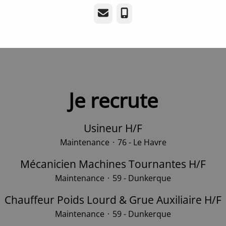
E-mail
Téléphone
Je recrute
Usineur H/F
Maintenance
·
76 - Le Havre
Mécanicien Machines Tournantes H/F
Maintenance
·
59 - Dunkerque
Chauffeur Poids Lourd & Grue Auxiliaire H/F
Maintenance
·
59 - Dunkerque