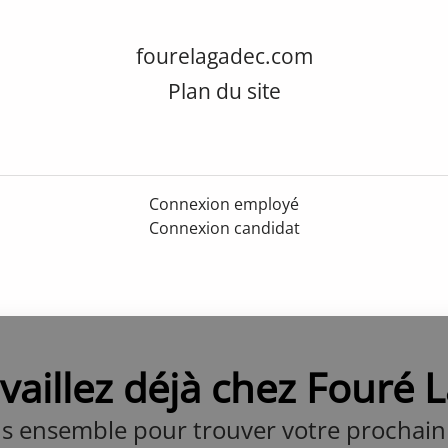
fourelagadec.com
Plan du site
Connexion employé
Connexion candidat
vaillez déjà chez Fouré 
s ensemble pour trouver votre prochain 