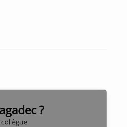
Lagadec ?
collègue.