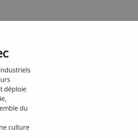
ec
ndustriels
eurs
et déploie
ie,
nsemble du
ne culture