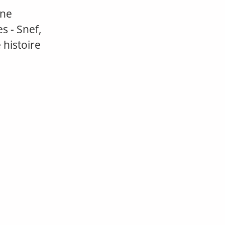
une
s - Snef,
 histoire