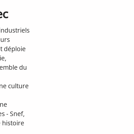
ec
ndustriels
eurs
et déploie
ie,
nsemble du
ne culture
une
s - Snef,
 histoire