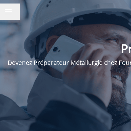
Partager la page
MENU CARRIÈRE
P
Devenez Préparateur Métallurgie chez Fouré 