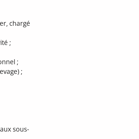
ier, chargé
té ;
onnel ;
evage) ;
vaux sous-