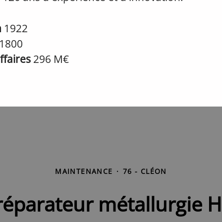
n
1922
1800
affaires
296 M€
MAINTENANCE
·
76 - CLÉON
réparateur métallurgie H