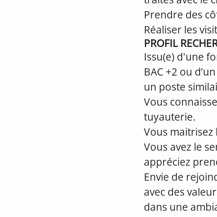
Prendre des côte
Réaliser les vis
PROFIL RECHE
Issu(e) d'une f
BAC +2 ou d’un
un poste similai
Vous connaissez
tuyauterie.
Vous maitrisez l
Vous avez le se
appréciez prend
Envie de rejoi
avec des valeur
dans une ambia