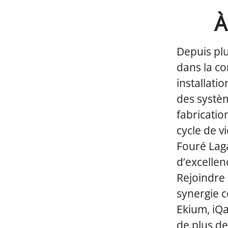
À
Depuis pl
dans la co
installatio
des systèm
fabricatio
cycle de v
Fouré Lag
d’excellen
Rejoindre 
synergie co
Ekium, iQan
de plus de