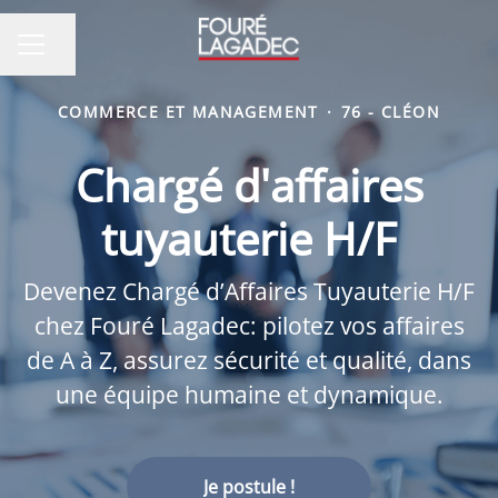
Partager la page
MENU CARRIÈRE
COMMERCE ET MANAGEMENT
·
76 - CLÉON
Chargé d'affaires
tuyauterie H/F
Devenez Chargé d’Affaires Tuyauterie H/F
chez Fouré Lagadec: pilotez vos affaires
de A à Z, assurez sécurité et qualité, dans
une équipe humaine et dynamique.
Je postule !