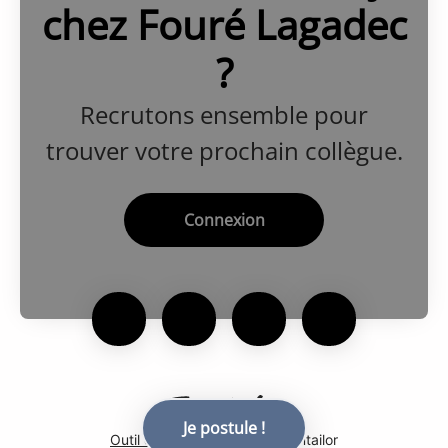
chez Fouré Lagadec
?
Recrutons ensemble pour
trouver votre prochain collègue.
Connexion
Je postule !
Outil de recrutement
de Teamtailor