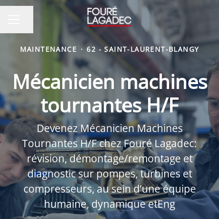
Partager la page
MENU CARRIÈRE
MAINTENANCE
·
62 - SAINT-LAURENT-BLANGY
Mécanicien machines
tournantes H/F
Devenez Mécanicien Machines
Tournantes H/F chez Fouré Lagadec:
révision, démontage/remontage et
diagnostic sur pompes, turbines et
compresseurs, au sein d’une équipe
humaine, dynamique etEng